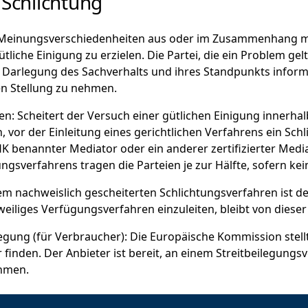
 Schlichtung
ei Meinungsverschiedenheiten aus oder im Zusammenhang mit
tliche Einigung zu erzielen. Die Partei, die ein Problem ge
ter Darlegung des Sachverhalts und ihres Standpunkts infor
en Stellung zu nehmen.
ren: Scheitert der Versuch einer gütlichen Einigung innerh
en, vor der Einleitung eines gerichtlichen Verfahrens ein S
 IHK benannter Mediator oder ein anderer zertifizierter Medi
gsverfahrens tragen die Parteien je zur Hälfte, sofern kei
 dem nachweislich gescheiterten Schlichtungsverfahren ist 
tweiliges Verfügungsverfahren einzuleiten, bleibt von dieser
legung (für Verbraucher): Die Europäische Kommission stellt
er finden. Der Anbieter ist bereit, an einem Streitbeilegungs
ehmen.
ngen