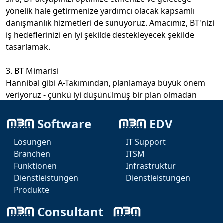
yönelik hale getirmenize yardımcı olacak kapsamlı 
danışmanlık hizmetleri de sunuyoruz. Amacımız, BT'nizi 
iş hedeflerinizi en iyi şekilde destekleyecek şekilde 
tasarlamak.

3. BT Mimarisi

Hannibal gibi A-Takımından, planlamaya büyük önem 
veriyoruz - çünkü iyi düşünülmüş bir plan olmadan 
hiçbir çözüm sürdürülebilir bir şekilde başarılı olamaz. 
BT mimarlarımız, yalnızca mevcut ihtiyaçları 
Software
EDV
karşılamakla kalmayıp, gelecekteki zorluklar için de 
Lösungen
IT Support
hazır olan karmaşık BT altyapılarını tasarlamak için 
Branchen
ITSM
teknik uzmanlığı stratejik düşünceyle birleştirir. 
Funktionen
Infrastruktur
Kendimizi, çeşitli BT disiplinlerini uyumlu bir 
Dienstleistungen
Dienstleistungen
kompozisyona dönüştüren zanaatkarlar olarak 
Produkte
görüyoruz.

Consultant
MBM Group, uzman ekiplerimizin işbirliğiyle ortaya 